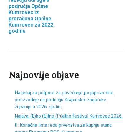
područja Općine
Kumrovec iz
proračuna Općine
Kumrovec za 2022.
godinu
Najnovije objave
Natječaj za potpore za povećanje poljoprivredne
proizvodnje na području Krapinsko-zagorske
županije u 2026. godini
Najava: (E)ko (E)tno (F)letno festival Kumrovec 2026.
II. Konačna lista reda prvenstva za kupnju stana