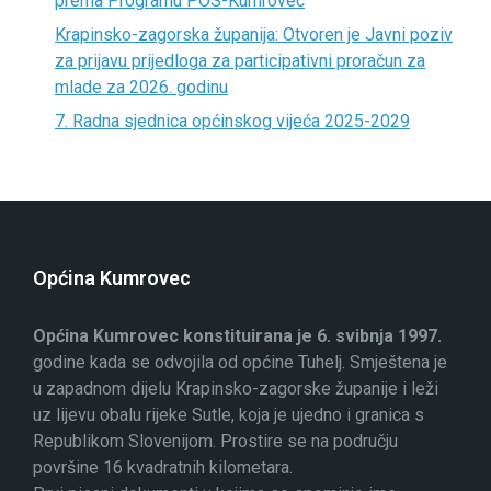
prema Programu POS-Kumrovec
Krapinsko-zagorska županija: Otvoren je Javni poziv
za prijavu prijedloga za participativni proračun za
mlade za 2026. godinu
7. Radna sjednica općinskog vijeća 2025-2029
Općina Kumrovec
Općina Kumrovec konstituirana je 6. svibnja 1997.
godine kada se odvojila od općine Tuhelj. Smještena je
u zapadnom dijelu Krapinsko-zagorske županije i leži
uz lijevu obalu rijeke Sutle, koja je ujedno i granica s
Republikom Slovenijom. Prostire se na području
površine 16 kvadratnih kilometara.