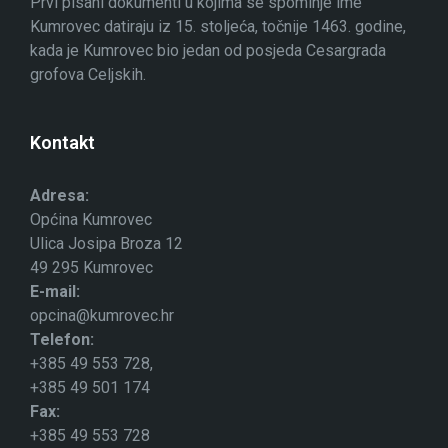
Prvi pisani dokumenti u kojima se spominje ime
Kumrovec datiraju iz 15. stoljeća, točnije 1463. godine,
kada je Kumrovec bio jedan od posjeda Cesargrada
grofova Celjskih.
Kontakt
Adresa:
Općina Kumrovec
Ulica Josipa Broza 12
49 295 Kumrovec
E-mail:
opcina@kumrovec.hr
Telefon:
+385 49 553 728,
+385 49 501 174
Fax:
+385 49 553 728