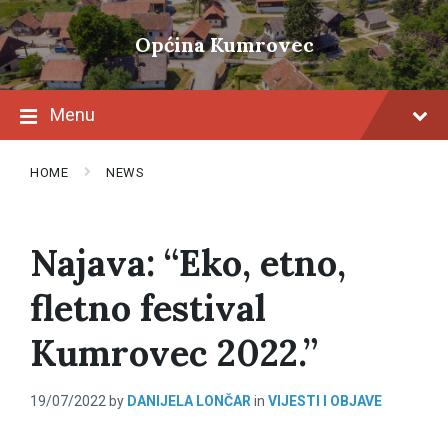
Skip
Skip
Skip
to
to
to
Općina Kumrovec
content
main
footer
navigation
Menu
HOME
NEWS
Najava: “Eko, etno,
fletno festival
Kumrovec 2022.”
19/07/2022
by
DANIJELA LONČAR
in
VIJESTI I OBJAVE