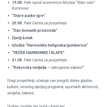
19.08.
Park ispod suvenirnice Muzeja “Staro selo”
Kumrovec
“Stare pučke igre”
20.08.
Park Centra za posjetitelje
“Dan domaćih proizvoda”
Dječji kutak
Izložba “Harmonika heligonka/gumberica”
“VEČER HARMONIKE I KLAPE”
21.08.
Park Centra za posjetitelje
“Rokovska nedjelja
– vatrogasna zabava
“
Dragi posjetitelji, očekuje vas pregršt dobre glazbe,
kulture, veselog dječjeg programa, sportskih aktivnosti,
smijeha, zabave…
Dođite i budite dio priče i tradicije!