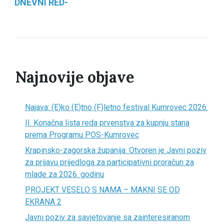
DNEVNI RED-
Najnovije objave
Najava: (E)ko (E)tno (F)letno festival Kumrovec 2026.
II. Konačna lista reda prvenstva za kupnju stana
prema Programu POS-Kumrovec
Krapinsko-zagorska županija: Otvoren je Javni poziv
za prijavu prijedloga za participativni proračun za
mlade za 2026. godinu
PROJEKT VESELO S NAMA – MAKNI SE OD
EKRANA 2
Javni poziv za savjetovanje sa zainteresiranom