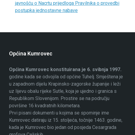
javnošću o Nacrtu prijedloga Pravilnika o provedbi
postupka jednostavne nabave
Općina Kumrovec
Općina Kumrovec konstituirana je 6. svibnja 1997.
godine kada se odvojila od općine Tuhelj. Smještena je
u zapadnom dijelu Krapinsko-zagorske županije i leži
uz lijevu obalu rijeke Sutle, koja je ujedno i granica s
Republikom Slovenijom. Prostire se na području
površine 16 kvadratnih kilometara.
Prvi pisani dokumenti u kojima se spominje ime
Kumrovec datiraju iz 15. stoljeća, točnije 1463. godine,
kada je Kumrovec bio jedan od posjeda Cesargrada
grofova Celjskih.