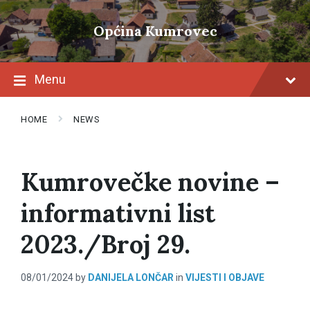
Skip
Skip
Skip
to
to
to
Općina Kumrovec
content
main
footer
navigation
Menu
HOME
NEWS
Kumrovečke novine –
informativni list
2023./Broj 29.
08/01/2024
by
DANIJELA LONČAR
in
VIJESTI I OBJAVE