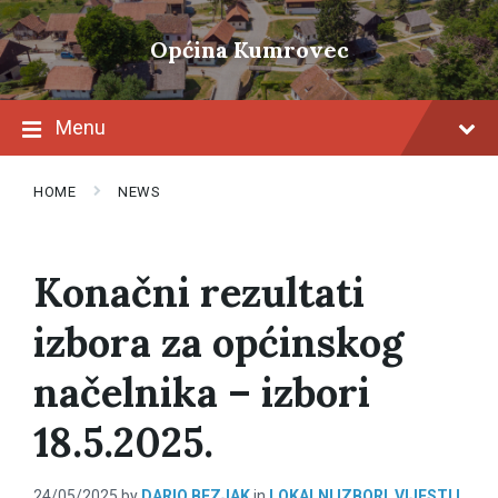
Skip
Skip
Skip
to
to
to
Općina Kumrovec
content
main
footer
navigation
Menu
HOME
NEWS
Konačni rezultati
izbora za općinskog
načelnika – izbori
18.5.2025.
24/05/2025
by
DARIO BEZJAK
in
LOKALNI IZBORI
,
VIJESTI I