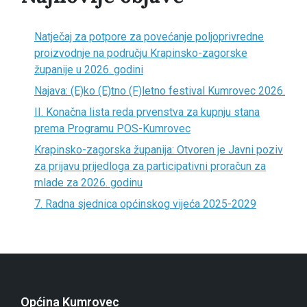
Natječaj za potpore za povećanje poljoprivredne
proizvodnje na području Krapinsko-zagorske
županije u 2026. godini
Najava: (E)ko (E)tno (F)letno festival Kumrovec 2026.
II. Konačna lista reda prvenstva za kupnju stana
prema Programu POS-Kumrovec
Krapinsko-zagorska županija: Otvoren je Javni poziv
za prijavu prijedloga za participativni proračun za
mlade za 2026. godinu
7. Radna sjednica općinskog vijeća 2025-2029
Općina Kumrovec