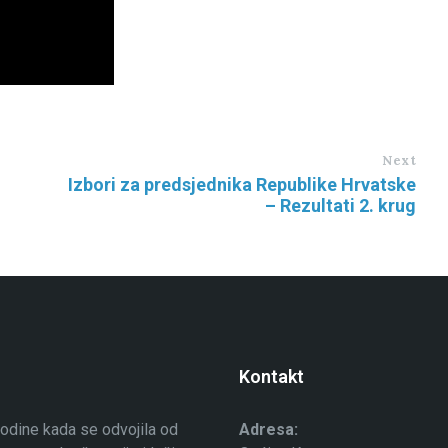
Next
Izbori za predsjednika Republike Hrvatske
– Rezultati 2. krug
Kontakt
odine kada se odvojila od
Adresa: