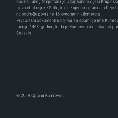
općine Tuhelj. Smještena je u zapadnom dijelu Krapinsko
lijevu obalu rijeke Sutle, koja je ujedno i granica s Rep
na području površine 16 kvadratnih kilometara.
Prvi pisani dokumenti u kojima se spominje ime Kumrovec
točnije 1463. godine, kada je Kumrovec bio jedan od p
Celjskih.
© 2024 Općina Kumrovec