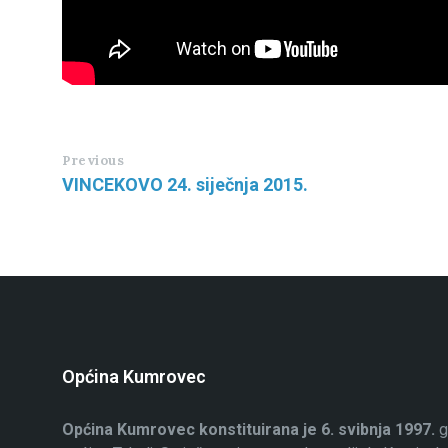
Previous
VINCEKOVO 24. siječnja 2015.
Općina Kumrovec
Općina Kumrovec konstituirana je 6. svibnja 1997.
g