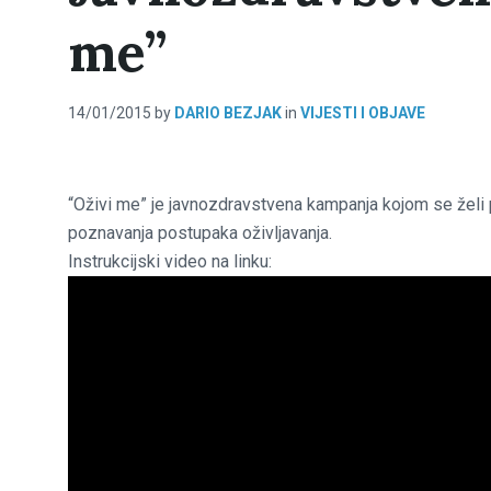
me”
14/01/2015
by
DARIO BEZJAK
in
VIJESTI I OBJAVE
“Oživi me” je javnozdravstvena kampanja kojom se želi p
poznavanja postupaka oživljavanja.
Instrukcijski video na linku: