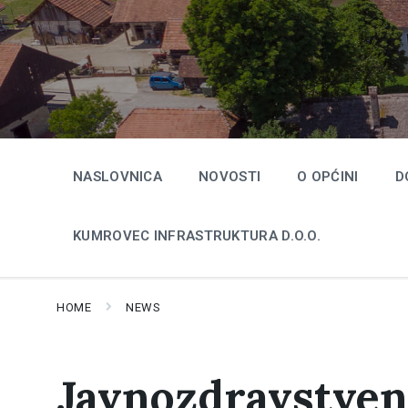
Skip
Skip
Skip
to
to
to
content
main
footer
navigation
NASLOVNICA
NOVOSTI
O OPĆINI
D
KUMROVEC INFRASTRUKTURA D.O.O.
HOME
NEWS
Javnozdravstven