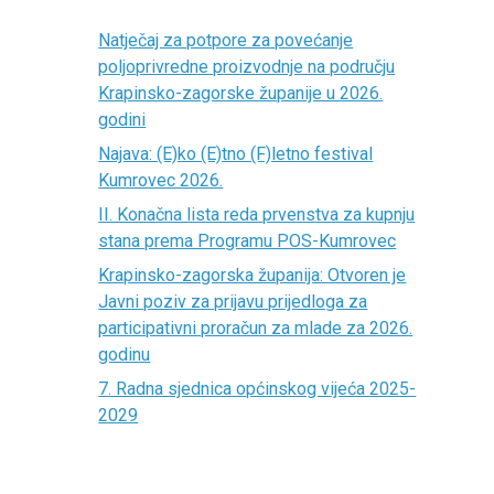
Natječaj za potpore za povećanje
poljoprivredne proizvodnje na području
Krapinsko-zagorske županije u 2026.
godini
Najava: (E)ko (E)tno (F)letno festival
Kumrovec 2026.
II. Konačna lista reda prvenstva za kupnju
stana prema Programu POS-Kumrovec
Krapinsko-zagorska županija: Otvoren je
Javni poziv za prijavu prijedloga za
participativni proračun za mlade za 2026.
godinu
7. Radna sjednica općinskog vijeća 2025-
2029