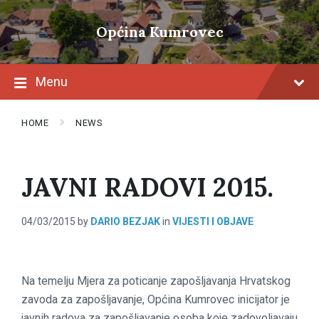
Skip
Skip
Skip
to
to
to
Općina Kumrovec
content
main
footer
navigation
Menu
HOME
NEWS
JAVNI RADOVI 2015.
04/03/2015
by
DARIO BEZJAK
in
VIJESTI I OBJAVE
Na temelju Mjera za poticanje zapošljavanja Hrvatskog
zavoda za zapošljavanje, Općina Kumrovec inicijator je
javnih radova za zapošljavanje osoba koje zadovoljavaju