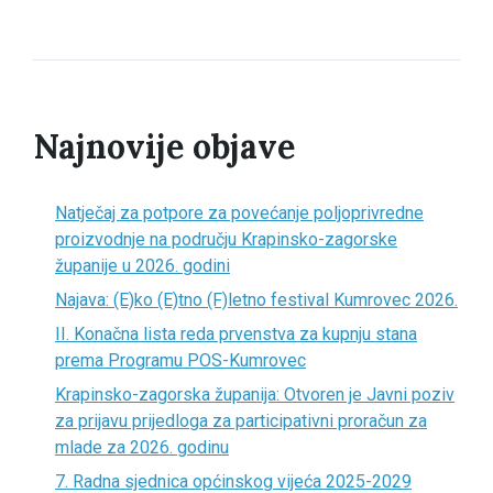
Najnovije objave
Natječaj za potpore za povećanje poljoprivredne
proizvodnje na području Krapinsko-zagorske
županije u 2026. godini
Najava: (E)ko (E)tno (F)letno festival Kumrovec 2026.
II. Konačna lista reda prvenstva za kupnju stana
prema Programu POS-Kumrovec
Krapinsko-zagorska županija: Otvoren je Javni poziv
za prijavu prijedloga za participativni proračun za
mlade za 2026. godinu
7. Radna sjednica općinskog vijeća 2025-2029