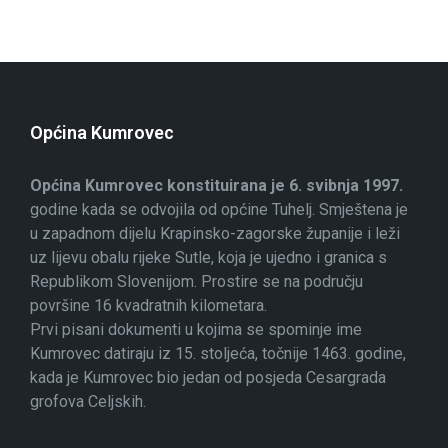
Općina Kumrovec
Općina Kumrovec konstituirana je 6. svibnja 1997.
godine kada se odvojila od općine Tuhelj. Smještena je
u zapadnom dijelu Krapinsko-zagorske županije i leži
uz lijevu obalu rijeke Sutle, koja je ujedno i granica s
Republikom Slovenijom. Prostire se na području
površine 16 kvadratnih kilometara.
Prvi pisani dokumenti u kojima se spominje ime
Kumrovec datiraju iz 15. stoljeća, točnije 1463. godine,
kada je Kumrovec bio jedan od posjeda Cesargrada
grofova Celjskih.