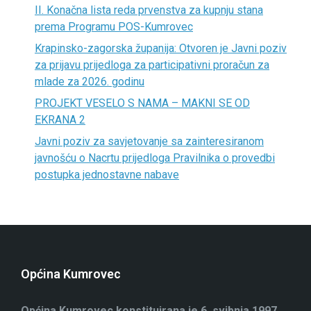
II. Konačna lista reda prvenstva za kupnju stana
prema Programu POS-Kumrovec
Krapinsko-zagorska županija: Otvoren je Javni poziv
za prijavu prijedloga za participativni proračun za
mlade za 2026. godinu
PROJEKT VESELO S NAMA – MAKNI SE OD
EKRANA 2
Javni poziv za savjetovanje sa zainteresiranom
javnošću o Nacrtu prijedloga Pravilnika o provedbi
postupka jednostavne nabave
Općina Kumrovec
Općina Kumrovec konstituirana je 6. svibnja 1997.