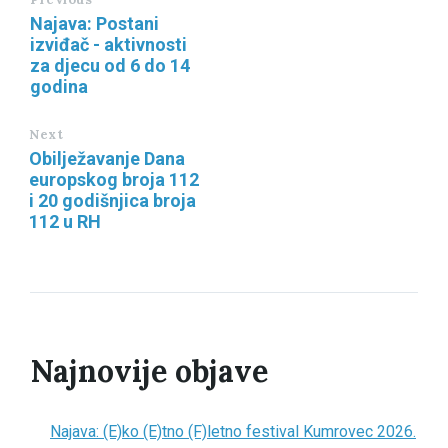
Najava: Postani
izviđač - aktivnosti
za djecu od 6 do 14
godina
Next
Obilježavanje Dana
europskog broja 112
i 20 godišnjica broja
112 u RH
Najnovije objave
Najava: (E)ko (E)tno (F)letno festival Kumrovec 2026.