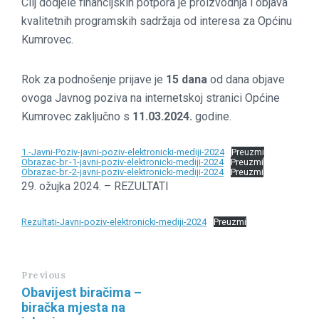
Cilj dodjele financijskih potpora je proizvodnja i objava
kvalitetnih programskih sadržaja od interesa za Općinu
Kumrovec.
Rok za podnošenje prijave je
15 dana
od dana objave
ovoga Javnog poziva na internetskoj stranici Općine
Kumrovec zaključno s
11.03.2024.
godine.
1.-Javni-Poziv-javni-poziv-elektronicki-mediji-2024
Preuzmi
Obrazac-br.-1-javni-poziv-elektronicki-mediji-2024
Preuzmi
Obrazac-br.-2-javni-poziv-elektronicki-mediji-2024
Preuzmi
29. ožujka 2024. – REZULTATI
Rezultati-Javni-poziv-elektronicki-mediji-2024
Preuzmi
Previous
Obavijest biračima –
biračka mjesta na