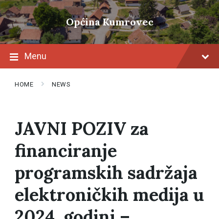
Skip
Skip
Skip
to
to
to
Općina Kumrovec
content
main
footer
navigation
Menu
HOME
NEWS
JAVNI POZIV za
financiranje
programskih sadržaja
elektroničkih medija u
2024. godini –