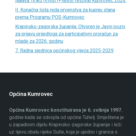
Najava: (E)ko (E)tno (F)letno festival Kumrovec 2026.
II. Konačna lista reda prvenstva za kupnju stana
prema Programu POS-Kumrovec
Krapinsko-zagorska županija: Otvoren je Javni poziv
za prijavu prijedloga za participativni proračun za
mlade za 2026. godinu
7. Radna sjednica općinskog vijeća 2025-2029
Općina Kumrovec
Općina Kumrovec konstituirana je 6. svibnja 1997.
godine kada se odvojila od općine Tuhelj. Smještena je
u zapadnom dijelu Krapinsko-zagorske županije i leži
uz lijevu obalu rijeke Sutle, koja je ujedno i granica s