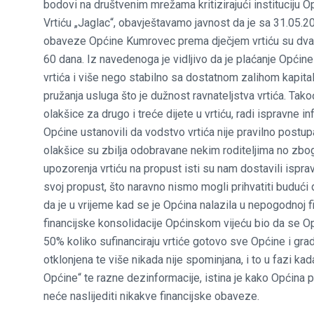
bodovi na društvenim mrežama kritizirajući instituciju
Vrtiću „Jaglac“, obavještavamo javnost da je sa 31.05.
obaveze Općine Kumrovec prema dječjem vrtiću su dva 
60 dana. Iz navedenoga je vidljivo da je plaćanje Općin
vrtića i više nego stabilno sa dostatnom zalihom kapital
pružanja usluga što je dužnost ravnateljstva vrtića. Tak
olakšice za drugo i treće dijete u vrtiću, radi ispravne
Općine ustanovili da vodstvo vrtića nije pravilno postup
olakšice su zbilja odobravane nekim roditeljima no zbo
upozorenja vrtiću na propust isti su nam dostavili ispr
svoj propust, što naravno nismo mogli prihvatiti budući 
da je u vrijeme kad se je Općina nalazila u nepogodnoj fi
financijske konsolidacije Općinskom vijeću bio da se Op
50% koliko sufinanciraju vrtiće gotovo sve Općine i gra
otklonjena te više nikada nije spominjana, i to u fazi kad
Općine“ te razne dezinformacije, istina je kako Općina p
neće naslijediti nikakve financijske obaveze.