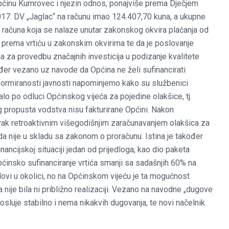
 Općinu Kumrovec i njezin odnos, ponajviše prema Dječjem
2017. DV „Jaglac“ na računu imao 124.407,70 kuna, a ukupne
računa koja se nalaze unutar zakonskog okvira plaćanja od
e prema vrtiću u zakonskim okvirima te da je poslovanje
a za provedbu značajnih investicija u podizanje kvalitete
ođer vezano uz navode da Općina ne želi sufinancirati
 informiranosti javnosti napominjemo kako su službenici
alo po odluci Općinskog vijeća za pojedine olakšice, tj.
g propusta vodstva nisu fakturirane Općini. Nakon
avak retroaktivnim višegodišnjim zaračunavanjem olakšica za
da nije u skladu sa zakonom o proračunu. Istina je također
nancijskoj situaciji jedan od prijedloga, kao dio paketa
ćinsko sufinanciranje vrtića smanji sa sadašnjih 60% na
dovi u okolici, no na Općinskom vijeću je ta mogućnost
a nije bila ni približno realizaciji. Vezano na navodne „dugove
osluje stabilno i nema nikakvih dugovanja, te novi načelnik