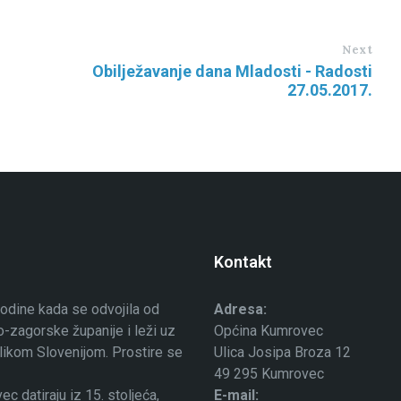
Next
Obilježavanje dana Mladosti - Radosti
27.05.2017.
Kontakt
odine kada se odvojila od
Adresa:
-zagorske županije i leži uz
Općina Kumrovec
ublikom Slovenijom. Prostire se
Ulica Josipa Broza 12
49 295 Kumrovec
 datiraju iz 15. stoljeća,
E-mail: