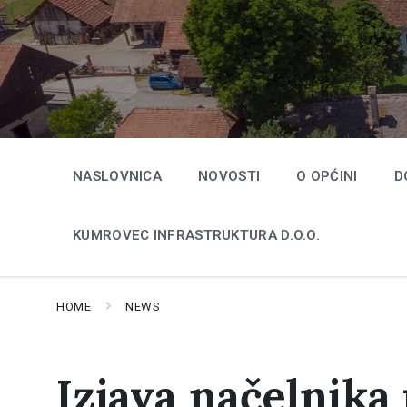
Skip
Skip
Skip
to
to
to
content
main
footer
navigation
NASLOVNICA
NOVOSTI
O OPĆINI
D
KUMROVEC INFRASTRUKTURA D.O.O.
HOME
NEWS
Izjava načelnik