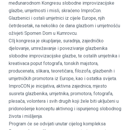
međunarodnom Kongresu slobodne improvizacijske
glazbe, umjetnosti i misli, skraćeno ImproCon.
Glazbenici i ostali umjetnici iz cijele Europe, njih
četrdesetak, na nekoliko će dana glazbom i umjetnošću
oživjeti Spomen Dom u Kumrovcu.
CIlj kongresa je okupljanje, suradnja, zajedničko
djelovanje, umrežavanje i povezivanje glazbenika
slobodne improvizacijske glazbe, te ostalih umjetnika i
kreativaca poput fotografa, tonskih majstora,
producenata, slikara, teoretičara, filozofa, glazbenih i
umjetničkih promotora iz Europe, kao i ostatka svijeta.
ImproCON je inicijativa, aktivna zajednica, mjesto
susreta glazbenika, umjetnika, promotora, fotografa,
plesača, volontera i svih drugih koji žele biti uključeni u
pridonošenje konceptu aktivnog i ispunjenog slobodnog
života i mišljenja.
Program će se odvijati unutar cijelog kompleksa