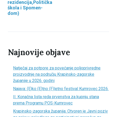
rezidencija,Politička
škola i Spomen-
dom)
Najnovije objave
Natječaj za potpore za povećanje poljoprivredne
proizvodnje na području Krapinsko-zagorske
županije u 2026. godini
Najava: (E)ko (E)tno (F)letno festival Kumrovec 2026.
II. Konačna lista reda prvenstva za kupnju stana
prema Programu POS-Kumrovec
Krapinsko-zagorska županija: Otvoren je Javni poziv