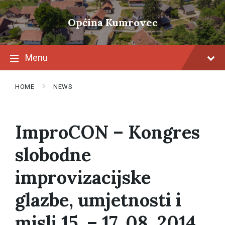
Skip
Skip
Skip
to
to
to
Općina Kumrovec
content
main
footer
navigation
Menu
HOME
NEWS
ImproCON – Kongres
slobodne
improvizacijske
glazbe, umjetnosti i
misli 15. – 17. 08. 2014.