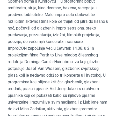
Spomen doma u Kumrovcu – u prostorima poput
amfiteatra, atrija, kino dvorane, bazena, recepcije i
predivne biblioteke. Malo impro selo obilovat će
različitim aktivnostima koje će trajati od jutra do kasno u
noć, počevši od glazbenih impro sessiona, preko
predavanja, prezentacija, izložbi, filmskih projekcija,
poezije, do večernjih koncerata i sessiona.
ImproCON započinje već u četvrtak 14.08. u 21h
projekcijom filma Partir to Live mladog čileanskog
redatelja Dominga García-Huidobroa, za koji glazbu
potpisuje Josef Van Wissem, glazbenik svjetskog
glasa koji je nedavno održao tri koncerta u Hrvatskoj. U
programima koji slijede kritičar, glazbenik, glazbeni
urednik, pisac i pjesnik Vid Jeraj dolazi s društvom
pjesnika koji će pokazati kako su njihove pjesme
univerzalne i razumljive svim nacijama. Iz Ljubljane nam
dolazi Miha Zadnikar, aktivista, glazbeni promotor,
teoretičar nezavisne i underground kulture koji će se u