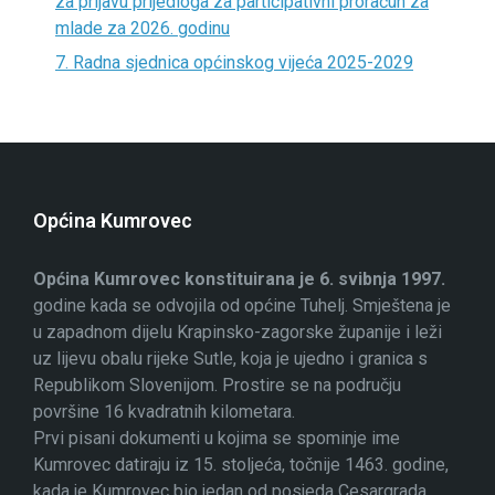
za prijavu prijedloga za participativni proračun za
mlade za 2026. godinu
7. Radna sjednica općinskog vijeća 2025-2029
Općina Kumrovec
Općina Kumrovec konstituirana je 6. svibnja 1997.
godine kada se odvojila od općine Tuhelj. Smještena je
u zapadnom dijelu Krapinsko-zagorske županije i leži
uz lijevu obalu rijeke Sutle, koja je ujedno i granica s
Republikom Slovenijom. Prostire se na području
površine 16 kvadratnih kilometara.
Prvi pisani dokumenti u kojima se spominje ime
Kumrovec datiraju iz 15. stoljeća, točnije 1463. godine,
kada je Kumrovec bio jedan od posjeda Cesargrada