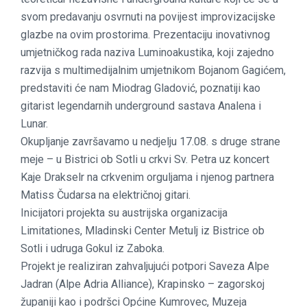
svom predavanju osvrnuti na povijest improvizacijske
glazbe na ovim prostorima. Prezentaciju inovativnog
umjetničkog rada naziva Luminoakustika, koji zajedno
razvija s multimedijalnim umjetnikom Bojanom Gagićem,
predstaviti će nam Miodrag Gladović, poznatiji kao
gitarist legendarnih underground sastava Analena i
Lunar.
Okupljanje završavamo u nedjelju 17.08. s druge strane
meje – u Bistrici ob Sotli u crkvi Sv. Petra uz koncert
Kaje Drakselr na crkvenim orguljama i njenog partnera
Matiss Čudarsa na električnoj gitari.
Inicijatori projekta su austrijska organizacija
Limitationes, Mladinski Center Metulj iz Bistrice ob
Sotli i udruga Gokul iz Zaboka.
Projekt je realiziran zahvaljujući potpori Saveza Alpe
Jadran (Alpe Adria Alliance), Krapinsko – zagorskoj
županiji kao i podršci Općine Kumrovec, Muzeja