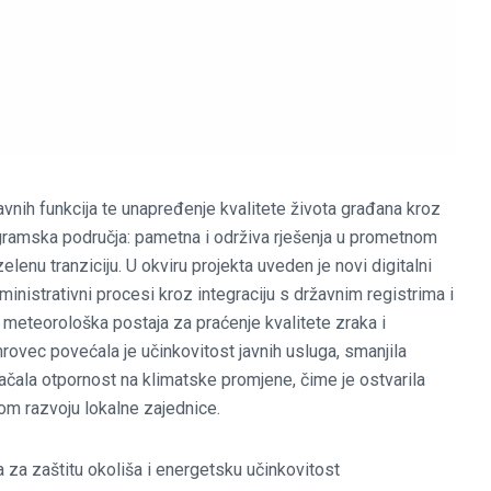
javnih funkcija te unapređenje kvalitete života građana kroz
ogramska područja: pametna i održiva rješenja u prometnom
elenu tranziciju. U okviru projekta uveden je novi digitalni
ministrativni procesi kroz integraciju s državnim registrima i
 meteorološka postaja za praćenje kvalitete zraka i
vec povećala je učinkovitost javnih usluga, smanjila
ojačala otpornost na klimatske promjene, čime je ostvarila
ivom razvoju lokalne zajednice.
 za zaštitu okoliša i energetsku učinkovitost