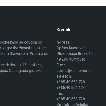
Kontakt
odine kada se odvojila od
Adresa:
-zagorske županije i leži uz
Općina Kumrovec
ublikom Slovenijom. Prostire se
Ulica Josipa Broza 12
49 295 Kumrovec
 datiraju iz 15. stoljeća,
E-mail:
osjeda Cesargrada grofova
opcina@kumrovec.hr
Telefon:
+385 49 553 728,
+385 49 501 174
Fax:
+385 49 553 728
Kontakt načelnika: