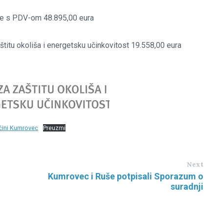
ije s PDV-om 48.895,00 eura
titu okoliša i energetsku učinkovitost 19.558,00 eura
pćini Kumrovec
Preuzmi
Next
Kumrovec i Ruše potpisali Sporazum o
suradnji