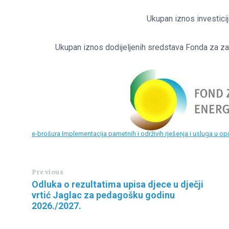
Ukupan iznos investic
Ukupan iznos dodijeljenih sredstava Fonda za zaš
e-brošura Implementacija pametnih i održivih rješenja i usluga u o
Previous
Odluka o rezultatima upisa djece u dječji
vrtić Jaglac za pedagošku godinu
2026./2027.