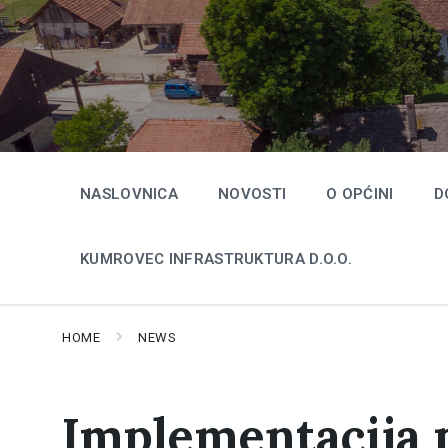
Skip
Skip
Skip
to
to
to
content
main
footer
navigation
NASLOVNICA
NOVOSTI
O OPĆINI
D
KUMROVEC INFRASTRUKTURA D.O.O.
HOME
NEWS
Implementacija 