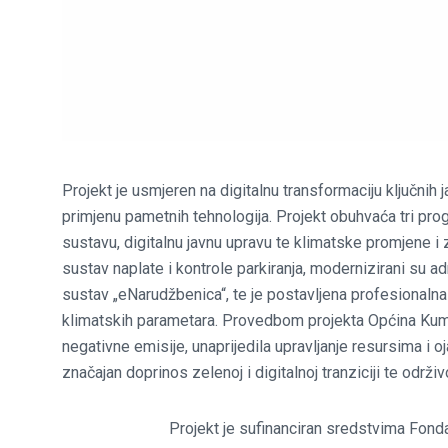
Projekt je usmjeren na digitalnu transformaciju ključnih 
primjenu pametnih tehnologija. Projekt obuhvaća tri pr
sustavu, digitalnu javnu upravu te klimatske promjene i z
sustav naplate i kontrole parkiranja, modernizirani su ad
sustav „eNarudžbenica“, te je postavljena profesionalna
klimatskih parametara. Provedbom projekta Općina Kumro
negativne emisije, unaprijedila upravljanje resursima i 
značajan doprinos zelenoj i digitalnoj tranziciji te održ
Projekt je sufinanciran sredstvima Fonda