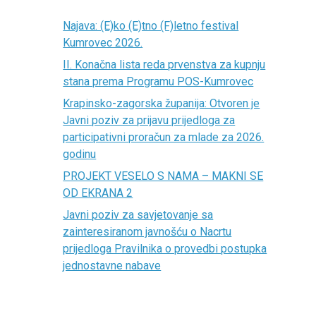
Najava: (E)ko (E)tno (F)letno festival
Kumrovec 2026.
II. Konačna lista reda prvenstva za kupnju
stana prema Programu POS-Kumrovec
Krapinsko-zagorska županija: Otvoren je
Javni poziv za prijavu prijedloga za
participativni proračun za mlade za 2026.
godinu
PROJEKT VESELO S NAMA – MAKNI SE
OD EKRANA 2
Javni poziv za savjetovanje sa
zainteresiranom javnošću o Nacrtu
prijedloga Pravilnika o provedbi postupka
jednostavne nabave