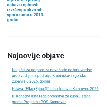
nabavi i njihovih
izvršenja/okvirnih
sporazuma u 2013.
godini
Najnovije objave
Natječaj za potpore za povećanje poljoprivredne
proizvodnje na području Krapinsko-zagorske
županije u 2026. godini
Najava: (E)ko (E)tno (F)letno festival Kumrovec 2026.
II. Konačna lista reda prvenstva za kupnju stana
prema Programu POS-Kumrovec