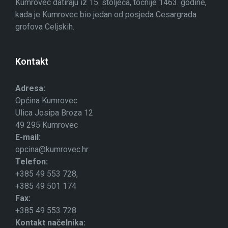
Kumrovec datiraju iz 15. stoljeća, točnije 1463. godine,
kada je Kumrovec bio jedan od posjeda Cesargrada
grofova Celjskih.
Kontakt
Adresa:
Općina Kumrovec
Ulica Josipa Broza 12
49 295 Kumrovec
E-mail:
opcina@kumrovec.hr
Telefon:
+385 49 553 728,
+385 49 501 174
Fax:
+385 49 553 728
Kontakt načelnika: