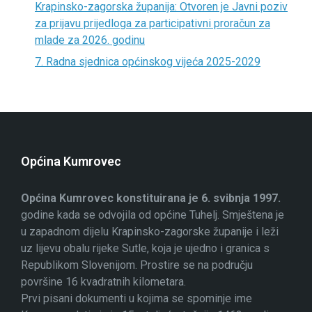
Krapinsko-zagorska županija: Otvoren je Javni poziv
za prijavu prijedloga za participativni proračun za
mlade za 2026. godinu
7. Radna sjednica općinskog vijeća 2025-2029
Općina Kumrovec
Općina Kumrovec konstituirana je 6. svibnja 1997.
godine kada se odvojila od općine Tuhelj. Smještena je
u zapadnom dijelu Krapinsko-zagorske županije i leži
uz lijevu obalu rijeke Sutle, koja je ujedno i granica s
Republikom Slovenijom. Prostire se na području
površine 16 kvadratnih kilometara.
Prvi pisani dokumenti u kojima se spominje ime