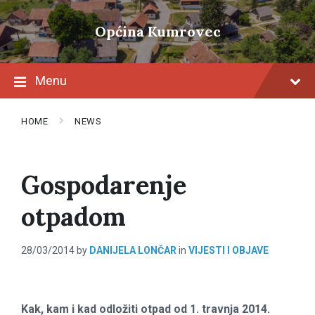
Skip
Skip
Skip
to
to
to
Općina Kumrovec
content
main
footer
navigation
Menu
HOME
NEWS
Gospodarenje
otpadom
28/03/2014
by
DANIJELA LONČAR
in
VIJESTI I OBJAVE
Kak, kam i kad odložiti otpad od 1. travnja 2014.