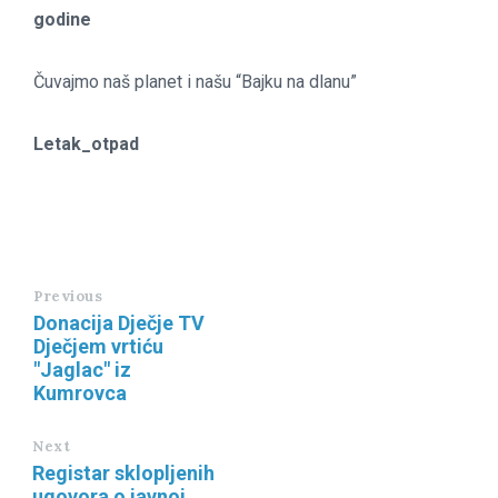
godine
Čuvajmo naš planet i našu “Bajku na dlanu”
Letak_otpad
Previous
Donacija Dječje TV
Dječjem vrtiću
"Jaglac" iz
Kumrovca
Next
Registar sklopljenih
ugovora o javnoj