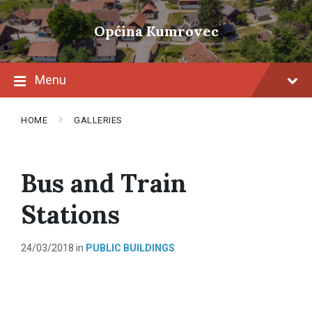
Skip
Skip
Skip
to
to
to
Općina Kumrovec
content
main
footer
navigation
Menu
HOME
GALLERIES
Bus and Train
Stations
24/03/2018
in
PUBLIC BUILDINGS