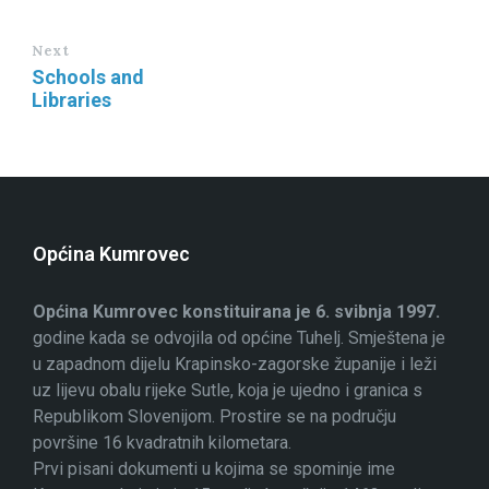
Next
Schools and
Libraries
Općina Kumrovec
Općina Kumrovec konstituirana je 6. svibnja 1997.
godine kada se odvojila od općine Tuhelj. Smještena je
u zapadnom dijelu Krapinsko-zagorske županije i leži
uz lijevu obalu rijeke Sutle, koja je ujedno i granica s
Republikom Slovenijom. Prostire se na području
površine 16 kvadratnih kilometara.
Prvi pisani dokumenti u kojima se spominje ime