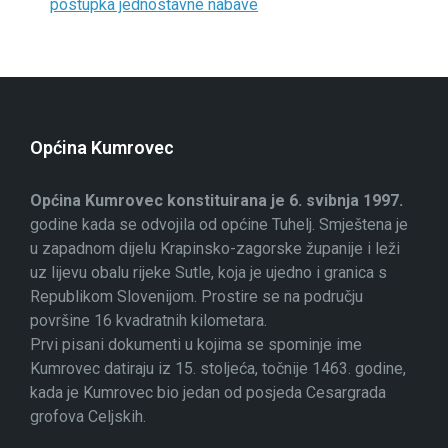
postupka jednostavne nabave
Općina Kumrovec
Općina Kumrovec konstituirana je 6. svibnja 1997.
godine kada se odvojila od općine Tuhelj. Smještena je
u zapadnom dijelu Krapinsko-zagorske županije i leži
uz lijevu obalu rijeke Sutle, koja je ujedno i granica s
Republikom Slovenijom. Prostire se na području
površine 16 kvadratnih kilometara.
Prvi pisani dokumenti u kojima se spominje ime
Kumrovec datiraju iz 15. stoljeća, točnije 1463. godine,
kada je Kumrovec bio jedan od posjeda Cesargrada
grofova Celjskih.