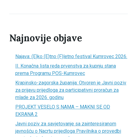
Najnovije objave
Najava: (E)ko (E)tno (F)letno festival Kumrovec 2026.
II. Konačna lista reda prvenstva za kupnju stana
prema Programu POS-Kumrovec
Krapinsko-zagorska županija: Otvoren je Javni poziv
za prijavu prijedloga za participativni proračun za
mlade za 2026. godinu
PROJEKT VESELO S NAMA – MAKNI SE OD
EKRANA 2
Javni poziv za savjetovanje sa zainteresiranom
javnošću o Nacrtu prijedloga Pravilnika o provedbi