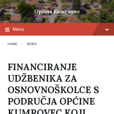
Skip
Skip
Skip
to
to
to
Općina Kumrovec
content
main
footer
navigation
Menu
HOME
NEWS
FINANCIRANJE
UDŽBENIKA ZA
OSNOVNOŠKOLCE S
PODRUČJA OPĆINE
KUMROVEC KOJI