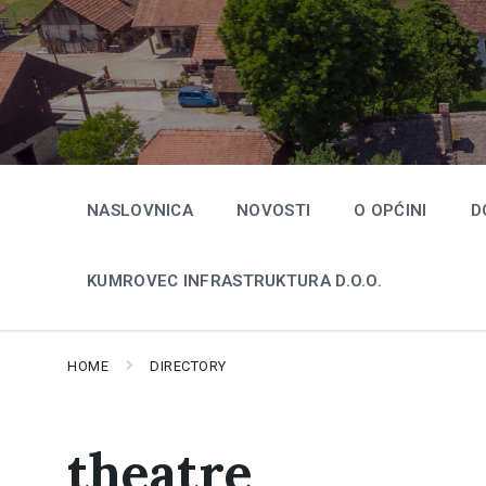
Skip
Skip
Skip
to
to
to
content
main
footer
navigation
NASLOVNICA
NOVOSTI
O OPĆINI
D
KUMROVEC INFRASTRUKTURA D.O.O.
HOME
DIRECTORY
theatre