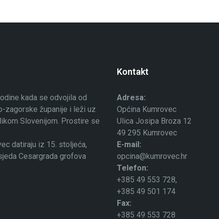
Kontakt
odine kada se odvojila od
Adresa:
-zagorske županije i leži uz
Općina Kumrovec
ublikom Slovenijom. Prostire se
Ulica Josipa Broza 12
49 295 Kumrovec
 datiraju iz 15. stoljeća,
E-mail:
osjeda Cesargrada grofova
opcina@kumrovec.hr
Telefon:
+385 49 553 728,
+385 49 501 174
Fax:
+385 49 553 728