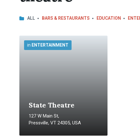
ALL
BARS & RESTAURANTS
EDUCATION
ENTE
More
Info
in
ENTERTAINMENT
State Theatre
127 W Main St,
Pressville, VT 24305, USA