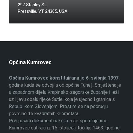
297 Stanley St,
Pressville, VT 24305, USA
Općina Kumrovec
Općina Kumrovec konstituirana je 6. svibnja 1997.
godine kada se odvojila od općine Tuhelj. Smještena je
u zapadnom dijelu Krapinsko-zagorske županije i leži
uz lijevu obalu rijeke Sutle, koja je ujedno i granica s
Republikom Slovenijom. Prostire se na području
površine 16 kvadratnih kilometara.
Prvi pisani dokumenti u kojima se spominje ime
Kumrovec datiraju iz 15. stoljeća, točnije 1463. godine,