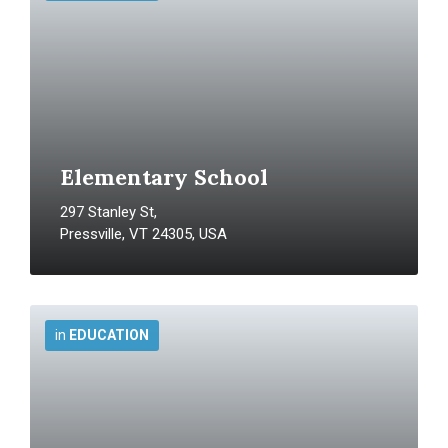
Elementary School
297 Stanley St,
Pressville, VT 24305, USA
More
Info
in
EDUCATION