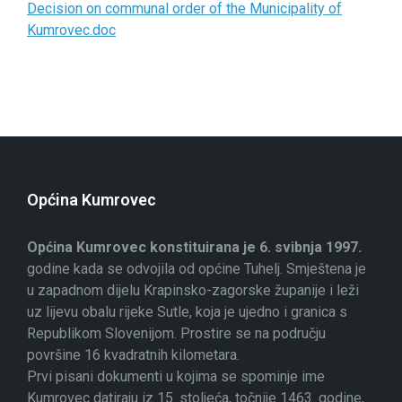
Decision on communal order of the Municipality of
Kumrovec.doc
Općina Kumrovec
Općina Kumrovec konstituirana je 6. svibnja 1997.
godine kada se odvojila od općine Tuhelj. Smještena je
u zapadnom dijelu Krapinsko-zagorske županije i leži
uz lijevu obalu rijeke Sutle, koja je ujedno i granica s
Republikom Slovenijom. Prostire se na području
površine 16 kvadratnih kilometara.
Prvi pisani dokumenti u kojima se spominje ime
Kumrovec datiraju iz 15. stoljeća, točnije 1463. godine,