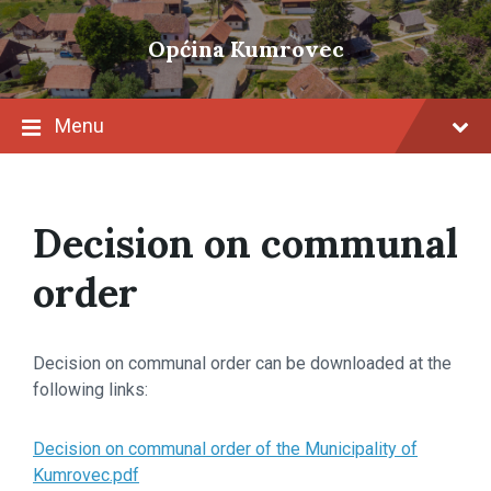
Skip
Skip
Skip
to
to
to
Općina Kumrovec
content
main
footer
navigation
Menu
Decision on communal
order
Decision on communal order can be downloaded at the
following links:
Decision on communal order of the Municipality of
Kumrovec.pdf