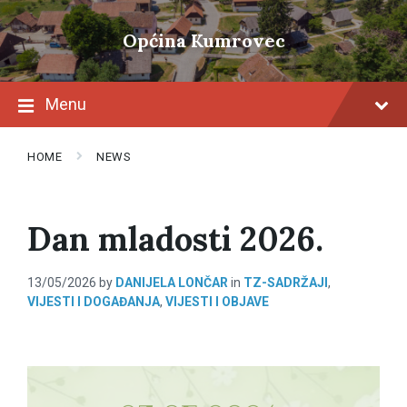
Skip
Skip
Skip
to
to
to
Općina Kumrovec
content
main
footer
navigation
Menu
HOME
NEWS
Dan mladosti 2026.
13/05/2026
by
DANIJELA LONČAR
in
TZ-SADRŽAJI
,
VIJESTI I DOGAĐANJA
,
VIJESTI I OBJAVE