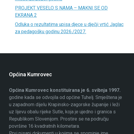
PROJEKT VESELO S NAMA – MAKNI SE OD
EKRANA 2
Odluka o rezultatima upisa djece u dječji vrtić Jaglac
za pedagošku godinu 2026./2027.
Općina Kumrovec
Općina Kumrovec konstituirana je 6. svibnja 1997.
godine kada se odvojila od općine Tuhelj. Smještena je
u zapadnom dijelu Krapinsko-zagorske županije i leži
uz lijevu obalu rijeke Sutle, koja je ujedno i granica s
Republikom Slovenijom. Prostire se na području
površine 16 kvadratnih kilometara.
Prvi pisani dokumenti u kojima se spominje ime