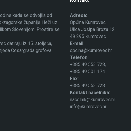
odine kada se odvojila od
Adresa:
-zagorske županije i leži uz
Općina Kumrovec
ublikom Slovenijom. Prostire se
Ulica Josipa Broza 12
49 295 Kumrovec
 datiraju iz 15. stoljeća,
E-mail:
osjeda Cesargrada grofova
opcina@kumrovec.hr
Telefon:
+385 49 553 728,
+385 49 501 174
Fax:
+385 49 553 728
Kontakt načelnika:
nacelnik@kumrovec.hr
info@kumrovec.hr