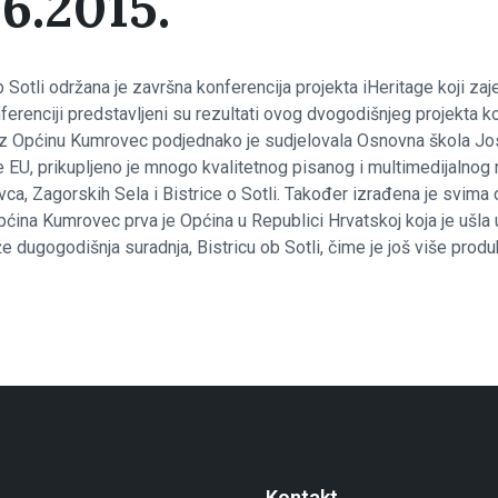
6.2015.
b Sotli održana je završna konferencija projekta iHeritage koji z
ferenciji predstavljeni su rezultati ovog dvogodišnjeg projekta koj
tu uz Općinu Kumrovec podjednako je sudjelovala Osnovna škola Jo
 EU, prikupljeno je mnogo kvalitetnog pisanog i multimedijalnog ma
ovca, Zagorskih Sela i Bistrice o Sotli. Također izrađena je svima
pćina Kumrovec prva je Općina u Republici Hrvatskoj koja je ušla
e dugogodišnja suradnja, Bistricu ob Sotli, čime je još više produ
Kontakt