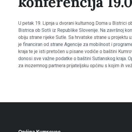
konferencija 19.0
U petak 19. Lipnja u dvorani kulturnog Doma u Bistrici o
Bistrica ob Sotli iz Republike Slovenije. Na završnoj kon
obiju strane rijeke Sutle. Sa hrvatske strane u projek
je financiran od strane Agencije za mobilnost i programe
kraja te je isti pretočen u pisane vodiče o baštini Kumr
donosi sve važne podatke o baštini Sutlanskog kraja. O
za inozemnog partnera prijateljsku općinu s kojim ih vež
Općina Kumrovec