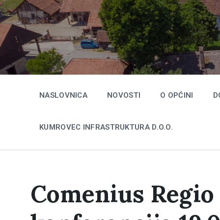
Skip
Skip
Skip
to
to
to
content
main
footer
navigation
NASLOVNICA
NOVOSTI
O OPĆINI
D
KUMROVEC INFRASTRUKTURA D.O.O.
Comenius Regio 