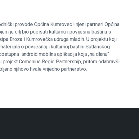
ajednički provode Općina Kumrovec i njeni partneri Općina
em je cilj bio popisati kulturnu i povijesnu baštinu s
sipa Broza i Kumrovečka udruga mladih. U projektu koji
terijala o povijesnoj i kulturnoj baštini Sutlanskog
 dostupna android mobilna aplikacija koja „na dlanu“
 u projekt Comenius Regio Partnership, pritom odabravši
bljeno njihovo hvale vrijedno partnerstvo.