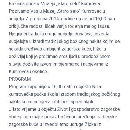
Božićna priča u Muzeju „Staro selo“ Kumrovec
Pozivamo Vas u Muzej „Staro selo“ Kumrovec u
nedjelju 7. prosinca 2014. godine da se od 16,00 sati
priključite radosti iščekivanja rođenja malog Isusa.
Njegujući tradiciju druge nedjelje došašća, adventa
sudjelujte u izradi tradicijskog božićnog nakita kojim se
nekada uređivao ambijent zagorske kuća, hiže, a
doživljaj koji je prožimao srca ljudi u predbožićnom
slavlju doživite izvornim pjesmama i napjevima iz
Kumrovca i okolice.
PROGRAM
Program započinje u 16,00 sati u objektu Niža
kumrovečka pučka škola izradom tradicijskog božićnog
nakita kojim će djeca kititi bor ispred škole.
U isto vrijeme u objektu Život i gospodarstvo zagorske
obitelji upoznajte prikaz božićnog uređenja tradicijske
zagorske kuće u izvedbi etno udruge Zipka iz