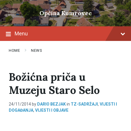
Skip
Skip
Skip
to
to
to
Općina Kumrovec
content
main
footer
navigation
Menu
HOME
NEWS
Božićna priča u
Muzeju Staro Selo
24/11/2014
by
DARIO BEZJAK
in
TZ-SADRŽAJI
,
VIJESTI I
DOGAĐANJA
,
VIJESTI I OBJAVE