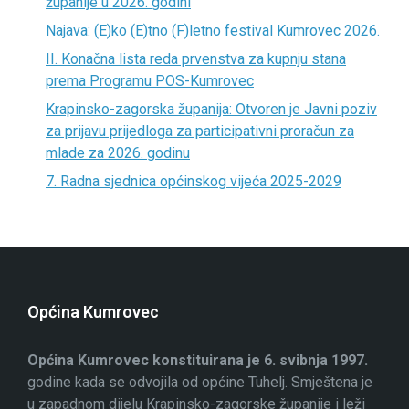
županije u 2026. godini
Najava: (E)ko (E)tno (F)letno festival Kumrovec 2026.
II. Konačna lista reda prvenstva za kupnju stana
prema Programu POS-Kumrovec
Krapinsko-zagorska županija: Otvoren je Javni poziv
za prijavu prijedloga za participativni proračun za
mlade za 2026. godinu
7. Radna sjednica općinskog vijeća 2025-2029
Općina Kumrovec
Općina Kumrovec konstituirana je 6. svibnja 1997.
godine kada se odvojila od općine Tuhelj. Smještena je
u zapadnom dijelu Krapinsko-zagorske županije i leži