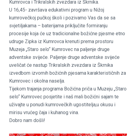
Kumrovca i Trikralskih zvezdara iz Škrnika.
U 16,45- završava edukativni program u Nižoj
kumrovečkoj pučkoj školi i pozivamo Vas da se sa
svjetiljakama – baterijama priključite formiranju
procesije koja će uz tradicionalne božićne pjesme etno
udruge Zipka iz Kumrovca krenuti prema prostoru
Muzeja „Staro selo“ Kumrovec na paljenje druge
adventske svijeće. Paljenje druge adventske svijeće
uveličat će nastup Trikralskih zvezdara iz Škrnika
izvedbom izvornih božićnih pjesama karakterističnih za
Kumrovec i okolna naselja.
Tijekom trajanja programa Božićna priča u Muzeju „Staro
selo“ Kumrovec posjetite i naš mali božićni sajam te
uživajte u ponudi kumrovečkih ugostitelja,u okusu i
mirisu vrućeg čaja i kuhanog vina.
Dobro nam došli!