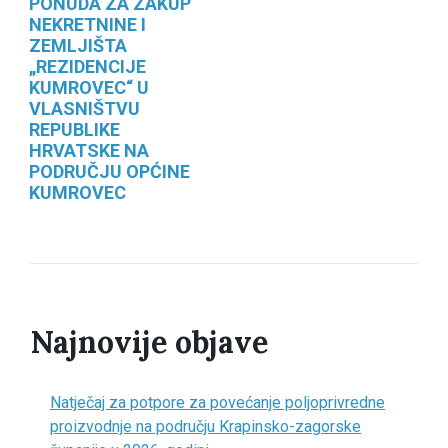
PONUDA ZA ZAKUP
NEKRETNINE I
ZEMLJIŠTA
„REZIDENCIJE
KUMROVEC“ U
VLASNIŠTVU
REPUBLIKE
HRVATSKE NA
PODRUČJU OPĆINE
KUMROVEC
Najnovije objave
Natječaj za potpore za povećanje poljoprivredne
proizvodnje na području Krapinsko-zagorske