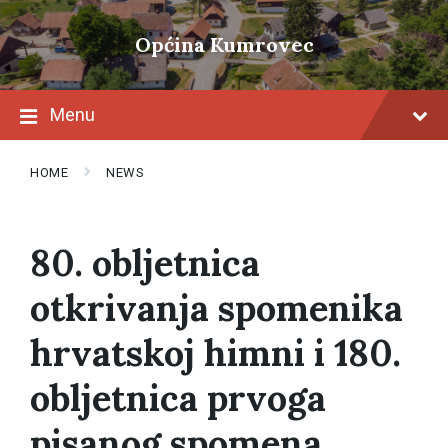
Skip
Skip
Skip
to
to
to
Općina Kumrovec
content
main
footer
navigation
Menu
HOME
NEWS
80. obljetnica
otkrivanja spomenika
hrvatskoj himni i 180.
obljetnica prvoga
pisanog spomena