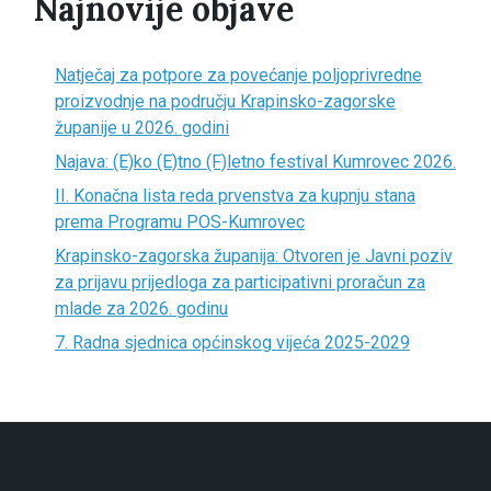
Najnovije objave
Natječaj za potpore za povećanje poljoprivredne
proizvodnje na području Krapinsko-zagorske
županije u 2026. godini
Najava: (E)ko (E)tno (F)letno festival Kumrovec 2026.
II. Konačna lista reda prvenstva za kupnju stana
prema Programu POS-Kumrovec
Krapinsko-zagorska županija: Otvoren je Javni poziv
za prijavu prijedloga za participativni proračun za
mlade za 2026. godinu
7. Radna sjednica općinskog vijeća 2025-2029