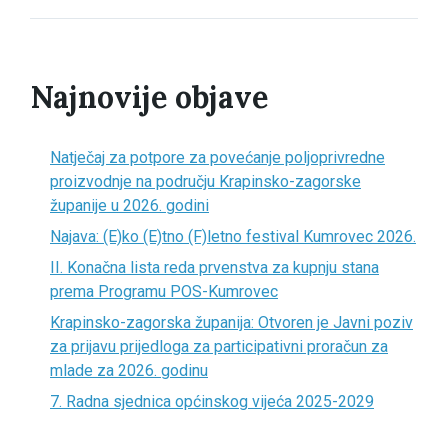
Najnovije objave
Natječaj za potpore za povećanje poljoprivredne
proizvodnje na području Krapinsko-zagorske
županije u 2026. godini
Najava: (E)ko (E)tno (F)letno festival Kumrovec 2026.
II. Konačna lista reda prvenstva za kupnju stana
prema Programu POS-Kumrovec
Krapinsko-zagorska županija: Otvoren je Javni poziv
za prijavu prijedloga za participativni proračun za
mlade za 2026. godinu
7. Radna sjednica općinskog vijeća 2025-2029