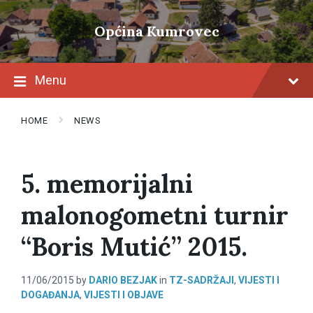
Skip
Skip
Skip
to
to
to
Općina Kumrovec
content
main
footer
navigation
Menu
HOME
NEWS
5. memorijalni
malonogometni turnir
“Boris Mutić” 2015.
11/06/2015
by
DARIO BEZJAK
in
TZ-SADRŽAJI
,
VIJESTI I
DOGAĐANJA
,
VIJESTI I OBJAVE