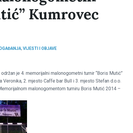
utić” Kumrovec
 DOGAĐANJA
,
VIJESTI I OBJAVE
održan je 4. memorijalni malonogometni turnir “Boris Mutić”
 Veronika, 2. mjesto Caffe bar Bull i 3. mjesto Stefan d.o.o.
 4. Memorijalnom malonogomentom turniru Boris Mutić 2014 –