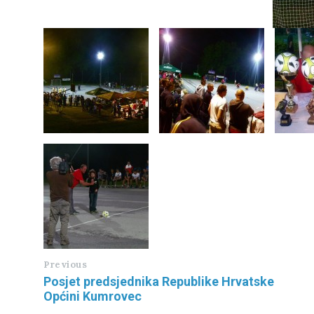
Previous
Posjet predsjednika Republike Hrvatske
Općini Kumrovec