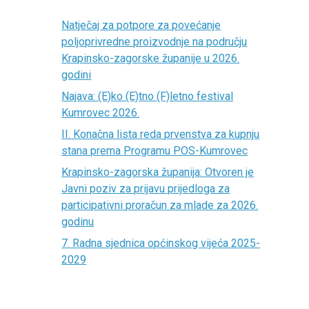
Natječaj za potpore za povećanje
poljoprivredne proizvodnje na području
Krapinsko-zagorske županije u 2026.
godini
Najava: (E)ko (E)tno (F)letno festival
Kumrovec 2026.
II. Konačna lista reda prvenstva za kupnju
stana prema Programu POS-Kumrovec
Krapinsko-zagorska županija: Otvoren je
Javni poziv za prijavu prijedloga za
participativni proračun za mlade za 2026.
godinu
7. Radna sjednica općinskog vijeća 2025-
2029