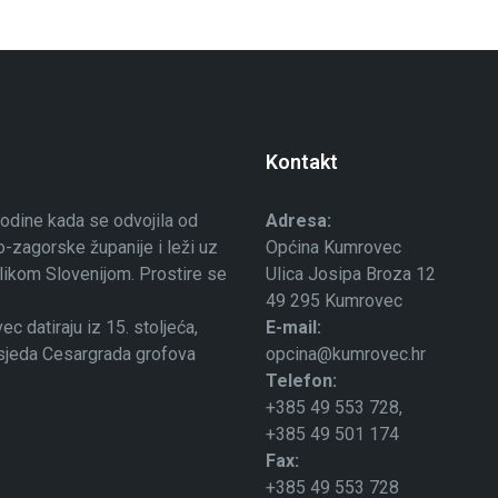
Kontakt
odine kada se odvojila od
Adresa:
-zagorske županije i leži uz
Općina Kumrovec
ublikom Slovenijom. Prostire se
Ulica Josipa Broza 12
49 295 Kumrovec
 datiraju iz 15. stoljeća,
E-mail:
osjeda Cesargrada grofova
opcina@kumrovec.hr
Telefon:
+385 49 553 728,
+385 49 501 174
Fax:
+385 49 553 728