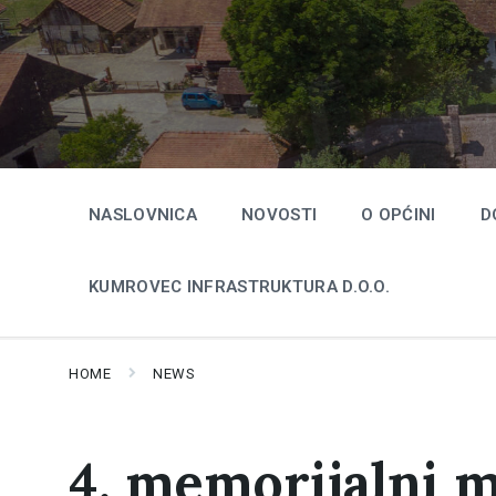
Skip
Skip
Skip
to
to
to
content
main
footer
navigation
NASLOVNICA
NOVOSTI
O OPĆINI
D
KUMROVEC INFRASTRUKTURA D.O.O.
HOME
NEWS
4. memorijalni 