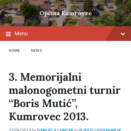
Skip
Skip
Skip
to
to
to
Općina Kumrovec
content
main
footer
navigation
Menu
HOME
NEWS
3. Memorijalni
malonogometni turnir
“Boris Mutić”,
Kumrovec 2013.
27/06/2013
by
DANIJELA LONČAR
in
VIJESTI I DOGAĐANJA