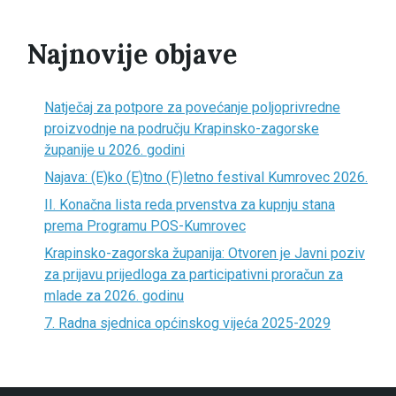
Najnovije objave
Natječaj za potpore za povećanje poljoprivredne
proizvodnje na području Krapinsko-zagorske
županije u 2026. godini
Najava: (E)ko (E)tno (F)letno festival Kumrovec 2026.
II. Konačna lista reda prvenstva za kupnju stana
prema Programu POS-Kumrovec
Krapinsko-zagorska županija: Otvoren je Javni poziv
za prijavu prijedloga za participativni proračun za
mlade za 2026. godinu
7. Radna sjednica općinskog vijeća 2025-2029