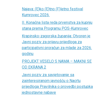
Najava: (E)ko (E)tno (F)letno festival
Kumrovec 2026.
II. Konačna lista reda prvenstva za kupnju
stana prema Programu POS-Kumrovec
Krapinsko-zagorska županija: Otvoren je
Javni poziv za prijavu prijedloga za
participativni proračun za mlade za 2026.
godinu
PROJEKT VESELO S NAMA – MAKNI SE
OD EKRANA 2
Javni poziv za savjetovanje sa
zainteresiranom javnošću o Nacrtu
prijedloga Pravilnika o provedbi postupka
jednostavne nabave