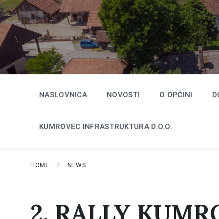
Skip
Skip
Skip
to
to
to
content
main
footer
navigation
NASLOVNICA
NOVOSTI
O OPĆINI
D
KUMROVEC INFRASTRUKTURA D.O.O.
HOME
NEWS
2. RALLY KUMR