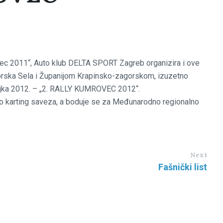
vec 2011“, Auto klub DELTA SPORT Zagreb organizira i ove
rska Sela i Županijom Krapinsko-zagorskom, izuzetno
ožujka 2012. – „2. RALLY KUMROVEC 2012“.
uto karting saveza, a boduje se za Međunarodno regionalno
Next
Fašnički list