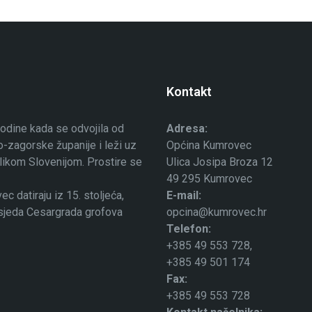
Kontakt
odine kada se odvojila od
Adresa:
-zagorske županije i leži uz
Općina Kumrovec
ublikom Slovenijom. Prostire se
Ulica Josipa Broza 12
49 295 Kumrovec
 datiraju iz 15. stoljeća,
E-mail:
osjeda Cesargrada grofova
opcina@kumrovec.hr
Telefon:
+385 49 553 728,
+385 49 501 174
Fax:
+385 49 553 728