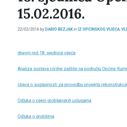
15.02.2016.
22/02/2016
by
DARIO BEZJAK
in
IZ OPĆINSKOG VIJEĆA
,
VI
dnevni red 18. sjednica vijeća
Analiza sustava civilne zaštite na području Općine Kum
Izjava o suglasnosti za provedbu projekta rekonstrukci
Odluka o cijeni grobljanskih uslugama
Odluka o grobljima