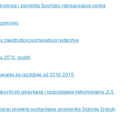
etnina i zemljišta Športsko rekreacijskog centra
 Kumrovec
u zajedničkog komunalnog redarstva
 u 2016. godini
ašavanja za razdoblje od 2016-2019.
inkovitosti upravljanja i raspolaganja nekretninama JLS
izaciju projekta postavljanja spomenika Sidonije Erdody