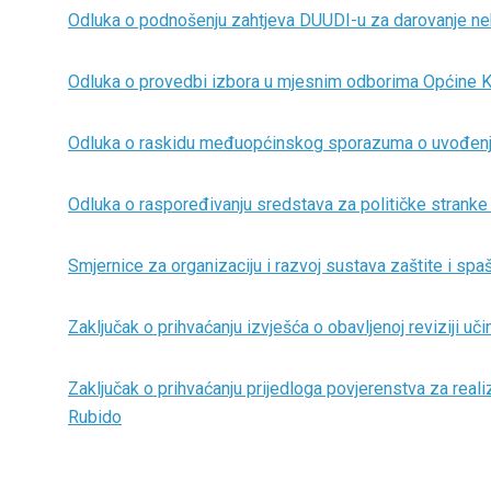
Odluka o podnošenju zahtjeva DUUDI-u za darovanje nekr
Odluka o provedbi izbora u mjesnim odborima Općine
Odluka o raskidu međuopćinskog sporazuma o uvođenj
Odluka o raspoređivanju sredstava za političke stranke
Smjernice za organizaciju i razvoj sustava zaštite i sp
Zaključak o prihvaćanju izvješća o obavljenoj reviziji uč
Zaključak o prihvaćanju prijedloga povjerenstva za real
Rubido