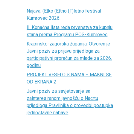
Najava: (E)ko (E)tno (F)letno festival
Kumrovec 2026.
II. Konačna lista reda prvenstva za kupnju
stana prema Programu POS-Kumrovec
Krapinsko-zagorska županija: Otvoren je
Javni poziv za prijavu prijedloga za
participativni proračun za mlade za 2026.
godinu
PROJEKT VESELO S NAMA – MAKNI SE
OD EKRANA 2
Javni poziv za savjetovanje sa
zainteresiranom javnošću o Nacrtu
prijedloga Pravilnika o provedbi postupka
jednostavne nabave