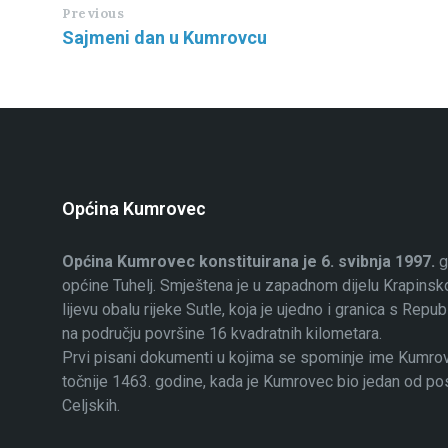
Previous
Sajmeni dan u Kumrovcu
Općina Kumrovec
Općina Kumrovec konstituirana je 6. svibnja 1997.
g
općine Tuhelj. Smještena je u zapadnom dijelu Krapinsko
lijevu obalu rijeke Sutle, koja je ujedno i granica s Rep
na području površine 16 kvadratnih kilometara.
Prvi pisani dokumenti u kojima se spominje ime Kumrovec
točnije 1463. godine, kada je Kumrovec bio jedan od p
Celjskih.