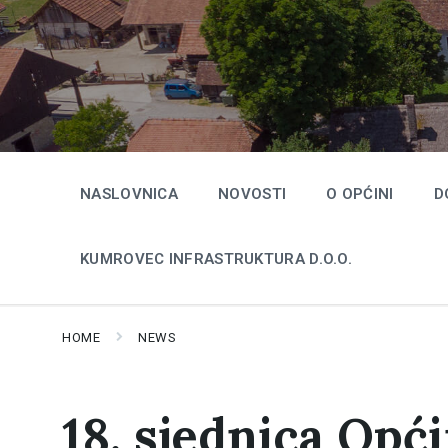
Skip
Skip
Skip
to
to
to
content
main
footer
navigation
NASLOVNICA
NOVOSTI
O OPĆINI
D
KUMROVEC INFRASTRUKTURA D.O.O.
HOME
NEWS
18. sjednica Opć