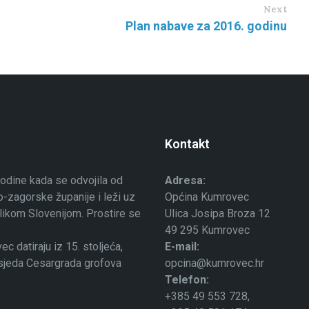
Next
Plan nabave za 2016. godinu
Kontakt
odine kada se odvojila od
Adresa:
-zagorske županije i leži uz
Općina Kumrovec
ublikom Slovenijom. Prostire se
Ulica Josipa Broza 12
49 295 Kumrovec
 datiraju iz 15. stoljeća,
E-mail:
osjeda Cesargrada grofova
opcina@kumrovec.hr
Telefon:
+385 49 553 728,