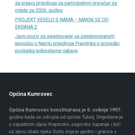
za prijavu prijedloga za participativni proračun za
mlade za 2026. godinu
PROJEKT VESELO S NAMA – MAKNI SE OD
EKRANA 2
Javni poziv za savjetovanje sa zainteresiranom
javnošću o Nacrtu prijedloga Pravilnika o provedbi
postupka jednostavne nabave
Općina Kumrovec
Općina Kumrovec konstituirana je 6. svibnja 1997.
godine kada se odvojila od općine Tuhelj. Smještena je
u zapadnom dijelu Krapinsko-zagorske županije i leži
uz lijevu obalu rijeke Sutle, koja je ujedno i granica s