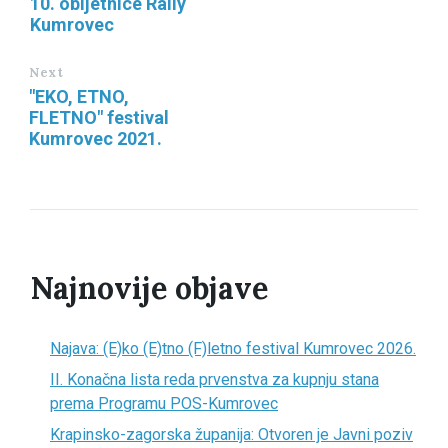
10. obljetnice Rally
Kumrovec
Next
"EKO, ETNO,
FLETNO" festival
Kumrovec 2021.
Najnovije objave
Najava: (E)ko (E)tno (F)letno festival Kumrovec 2026.
II. Konačna lista reda prvenstva za kupnju stana
prema Programu POS-Kumrovec
Krapinsko-zagorska županija: Otvoren je Javni poziv