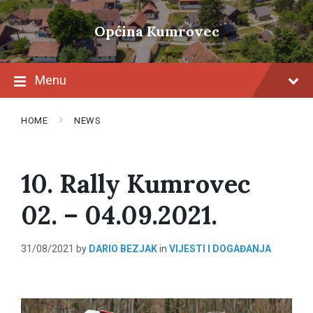
Skip
Skip
Skip
to
to
to
Općina Kumrovec
content
main
footer
navigation
Menu
HOME
NEWS
10. Rally Kumrovec
02. – 04.09.2021.
31/08/2021
by
DARIO BEZJAK
in
VIJESTI I DOGAĐANJA