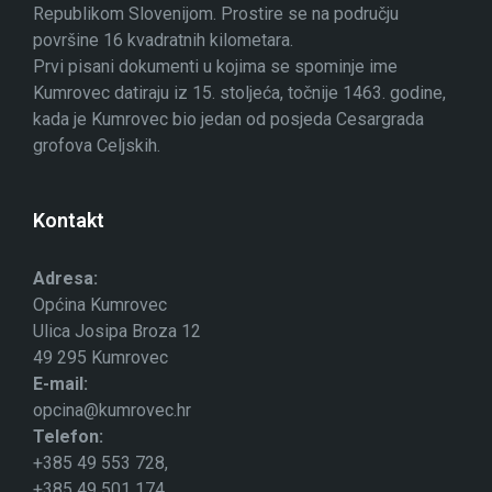
Republikom Slovenijom. Prostire se na području
površine 16 kvadratnih kilometara.
Prvi pisani dokumenti u kojima se spominje ime
Kumrovec datiraju iz 15. stoljeća, točnije 1463. godine,
kada je Kumrovec bio jedan od posjeda Cesargrada
grofova Celjskih.
Kontakt
Adresa:
Općina Kumrovec
Ulica Josipa Broza 12
49 295 Kumrovec
E-mail:
opcina@kumrovec.hr
Telefon:
+385 49 553 728,
+385 49 501 174