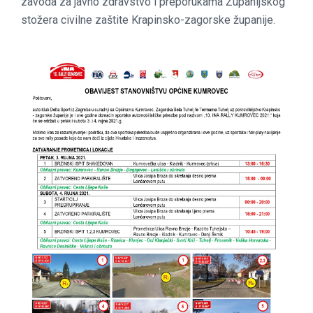
zavoda za javno zdravstvo i preporukama Županijskog
stožera civilne zaštite Krapinsko-zagorske županije.