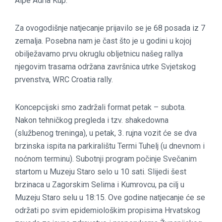
Alpe Adria Kup.
Za ovogodišnje natjecanje prijavilo se je 68 posada iz 7
zemalja. Posebna nam je čast što je u godini u kojoj
obilježavamo prvu okruglu obljetnicu našeg rallya
njegovim trasama održana završnica utrke Svjetskog
prvenstva, WRC Croatia rally.
Koncepcijski smo zadržali format petak – subota.
Nakon tehničkog pregleda i tzv. shakedowna
(službenog treninga), u petak, 3. rujna vozit će se dva
brzinska ispita na parkiralištu Termi Tuhelj (u dnevnom i
noćnom terminu). Subotnji program počinje Svečanim
startom u Muzeju Staro selo u 10 sati. Slijedi šest
brzinaca u Zagorskim Selima i Kumrovcu, pa cilj u
Muzeju Staro selu u 18:15. Ove godine natjecanje će se
održati po svim epidemiološkim propisima Hrvatskog